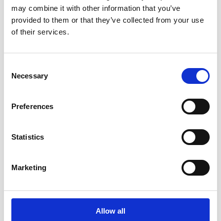
may combine it with other information that you’ve
Webservices
provided to them or that they’ve collected from your use
Smartforms / sap script
of their services.
Uitbreiding van bestaande programma's/schermen
Ontwikkeling van nieuwe programma's
Consent
Integratie met externe applicaties
Necessary
Selection
PROXY-implementaties(Sap-Po)
Analyseren en optimaliseren van performance
Preferences
problematiek
Xml / json
Debuggen/Analyse van programmatuur
Statistics
Onze jarenlange ervaring stelt ons in staat om aan de
hand van functionele specificaties snel hoogwaardige
Marketing
oplossingen te leveren die voldoen aan de specifieke
behoeften van uw bedrijf.
Optimaliseren en herontwerp van oude functies om
bedrijfsprocessen te verbeteren met behulp van SAP best
Allow all
practices.