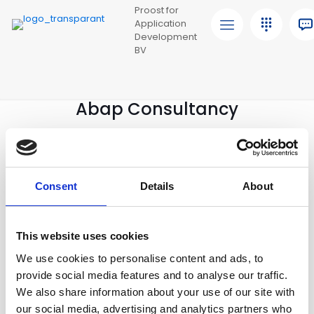
Proost for
Application
Development
BV
Abap Consultancy
Met meer dan 15 jaar ervaring in ABAP-
softwareontwikkeling op het SAP NetWeaver-platform,
Consent
Details
About
hebben we een uitgebreide expertise opgebouwd in de
volgende technieken en aspecten:
ABAP Webdynpro / UIbb / Floorplan
This website uses cookies
BADI's
We use cookies to personalise content and ads, to
Implicit and Explicite Enhancements
provide social media features and to analyse our traffic.
OO-ABAP
We also share information about your use of our site with
our social media, advertising and analytics partners who
IDoc